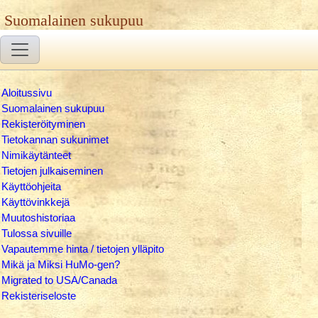
Suomalainen sukupuu
Aloitussivu
Suomalainen sukupuu
Rekisteröityminen
Tietokannan sukunimet
Nimikäytänteet
Tietojen julkaiseminen
Käyttöohjeita
Käyttövinkkejä
Muutoshistoriaa
Tulossa sivuille
Vapautemme hinta / tietojen ylläpito
Mikä ja Miksi HuMo-gen?
Migrated to USA/Canada
Rekisteriseloste