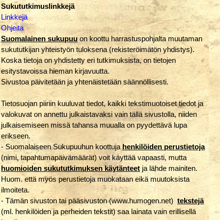
Sukututkimuslinkkejä
Linkkejä
Ohjeita
Suomalainen sukupuu
on koottu harrastuspohjalta muutaman
sukututkijan yhteistyön tuloksena (rekisteröimätön yhdistys).
Koska tietoja on yhdistetty eri tutkimuksista, on tietojen
esitystavoissa hieman kirjavuutta.
Sivustoa päivitetään ja yhtenäistetään säännöllisesti.
Tietosuojan piiriin kuuluvat tiedot, kaikki tekstimuotoiset tiedot ja
valokuvat on annettu julkaistavaksi vain tällä sivustolla, niiden
julkaisemiseen missä tahansa muualla on pyydettävä lupa
erikseen.
- Suomalaiseen Sukupuuhun koottuja
henkilöiden perustietoja
(nimi, tapahtumapäivämäärät) voit käyttää vapaasti, mutta
huomioiden sukututkimuksen käytänteet
ja lähde mainiten.
Huom. että myös perustietoja muokataan eikä muutoksista
ilmoiteta.
- Tämän sivuston tai pääsivuston (www.humogen.net)
tekstejä
(ml. henkilöiden ja perheiden tekstit) saa lainata vain erillisellä