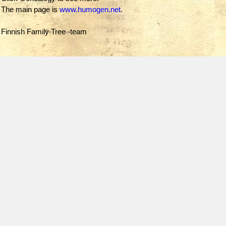
The main page is
www.humogen.net
.
Finnish Family Tree -team