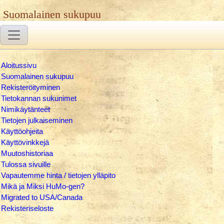
Suomalainen sukupuu
Aloitussivu
Suomalainen sukupuu
Rekisteröityminen
Tietokannan sukunimet
Nimikäytänteet
Tietojen julkaiseminen
Käyttöohjeita
Käyttövinkkejä
Muutoshistoriaa
Tulossa sivuille
Vapautemme hinta / tietojen ylläpito
Mikä ja Miksi HuMo-gen?
Migrated to USA/Canada
Rekisteriseloste