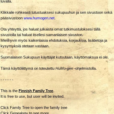
luvalla.
Klikkaile rohkeasti tutustuaksesi sukupuuhun ja sen sivustoon sekä
pääsivustoon
www.humogen.net
.
Ota yhteyttä, jos haluat julkaista omat tutkimustuloksesi tällä
sivustolla tai haluat itsellesi samanlaisen sivuston.
Mielihyvin myös kaikenlaisia ehdotuksia, korjauksia, lisätietoja ja
kysymyksiä otetaan vastaan.
Suomalaisen Sukupuun käyttäjät kutsutaan, käyttömaksua ei ole.
Tämä käyttöliittymä on toteutettu
HuMo-gen
-ohjelmistolla.
- - - - - -
This is the
Finnish Family Tree
.
It is free to use, but user will be invited.
Click Family Tree to open the family tree
Click Genealogy to see more.