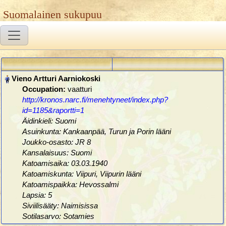
Suomalainen sukupuu
Occupation:
vaatturi
http://kronos.narc.fi/menehtyneet/index.php?
id=1185&raportti=1
Äidinkieli: Suomi
Asuinkunta: Kankaanpää, Turun ja Porin lääni
Joukko-osasto: JR 8
Kansalaisuus: Suomi
Katoamisaika: 03.03.1940
Katoamiskunta: Viipuri, Viipurin lääni
Katoamispaikka: Hevossalmi
Lapsia: 5
Siviilisääty: Naimisissa
Sotilasarvo: Sotamies