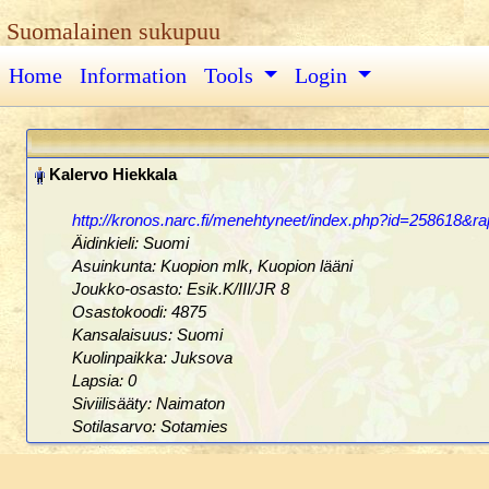
Suomalainen sukupuu
Home
Information
Tools
Login
http://kronos.narc.fi/menehtyneet/index.php?id=258618&rap
Äidinkieli: Suomi
Asuinkunta: Kuopion mlk, Kuopion lääni
Joukko-osasto: Esik.K/III/JR 8
Osastokoodi: 4875
Kansalaisuus: Suomi
Kuolinpaikka: Juksova
Lapsia: 0
Siviilisääty: Naimaton
Sotilasarvo: Sotamies