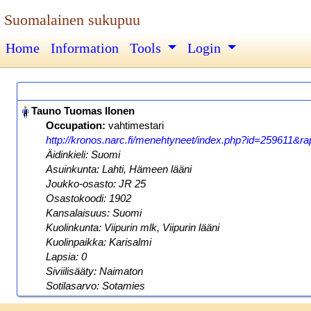
Suomalainen sukupuu
Home
Information
Tools
Login
Occupation:
vahtimestari
http://kronos.narc.fi/menehtyneet/index.php?id=259611&rap
Äidinkieli: Suomi
Asuinkunta: Lahti, Hämeen lääni
Joukko-osasto: JR 25
Osastokoodi: 1902
Kansalaisuus: Suomi
Kuolinkunta: Viipurin mlk, Viipurin lääni
Kuolinpaikka: Karisalmi
Lapsia: 0
Siviilisääty: Naimaton
Sotilasarvo: Sotamies