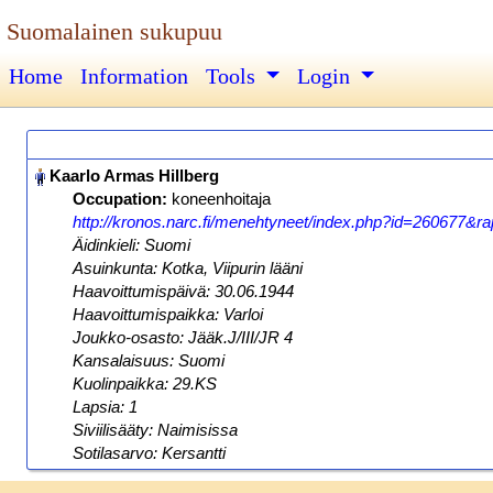
Suomalainen sukupuu
Home
Information
Tools
Login
Occupation:
koneenhoitaja
http://kronos.narc.fi/menehtyneet/index.php?id=260677&rap
Äidinkieli: Suomi
Asuinkunta: Kotka, Viipurin lääni
Haavoittumispäivä: 30.06.1944
Haavoittumispaikka: Varloi
Joukko-osasto: Jääk.J/III/JR 4
Kansalaisuus: Suomi
Kuolinpaikka: 29.KS
Lapsia: 1
Siviilisääty: Naimisissa
Sotilasarvo: Kersantti