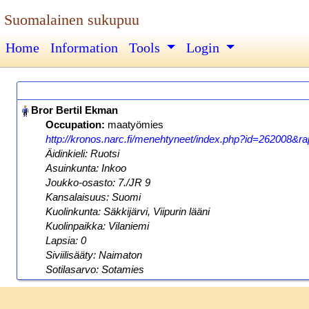
Suomalainen sukupuu
Home
Information
Tools
Login
Occupation:
maatyömies
http://kronos.narc.fi/menehtyneet/index.php?id=262008&rap
Äidinkieli: Ruotsi
Asuinkunta: Inkoo
Joukko-osasto: 7./JR 9
Kansalaisuus: Suomi
Kuolinkunta: Säkkijärvi, Viipurin lääni
Kuolinpaikka: Vilaniemi
Lapsia: 0
Siviilisääty: Naimaton
Sotilasarvo: Sotamies