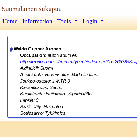
Suomalainen sukupuu
Home
Information
Tools
Login
Occupation:
auton apumies
http://kronos.narc.fi/menehtyneet/index.php?id=265389&rap
Äidinkieli: Suomi
Asuinkunta: Hirvensalmi, Mikkelin lääni
Joukko-osasto: 1./KTR 9
Kansalaisuus: Suomi
Kuolinkunta: Nuijamaa, Viipurin lääni
Lapsia: 0
Siviilisääty: Naimaton
Sotilasarvo: Tykkimies