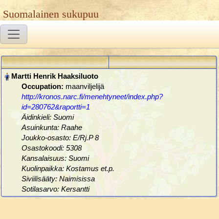
Suomalainen sukupuu
Occupation:
maanviljelijä
http://kronos.narc.fi/menehtyneet/index.php?
id=280762&raportti=1
Äidinkieli: Suomi
Asuinkunta: Raahe
Joukko-osasto: E/Rj.P 8
Osastokoodi: 5308
Kansalaisuus: Suomi
Kuolinpaikka: Kostamus et.p.
Siviilisääty: Naimisissa
Sotilasarvo: Kersantti