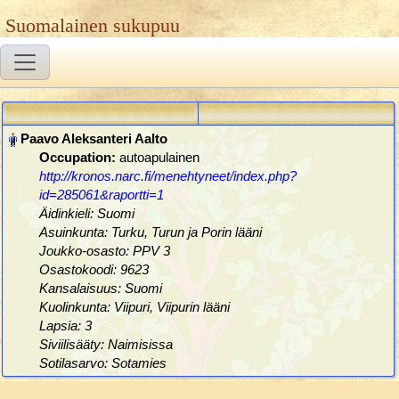
Suomalainen sukupuu
Occupation:
autoapulainen
http://kronos.narc.fi/menehtyneet/index.php?
id=285061&raportti=1
Äidinkieli: Suomi
Asuinkunta: Turku, Turun ja Porin lääni
Joukko-osasto: PPV 3
Osastokoodi: 9623
Kansalaisuus: Suomi
Kuolinkunta: Viipuri, Viipurin lääni
Lapsia: 3
Siviilisääty: Naimisissa
Sotilasarvo: Sotamies