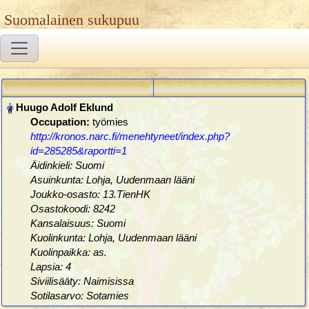
Suomalainen sukupuu
Occupation:
työmies
http://kronos.narc.fi/menehtyneet/index.php?
id=285285&raportti=1
Äidinkieli: Suomi
Asuinkunta: Lohja, Uudenmaan lääni
Joukko-osasto: 13.TienHK
Osastokoodi: 8242
Kansalaisuus: Suomi
Kuolinkunta: Lohja, Uudenmaan lääni
Kuolinpaikka: as.
Lapsia: 4
Siviilisääty: Naimisissa
Sotilasarvo: Sotamies