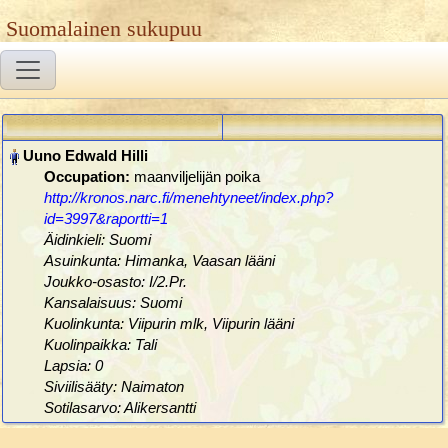
Suomalainen sukupuu
Occupation:
maanviljelijän poika
http://kronos.narc.fi/menehtyneet/index.php?
id=3997&raportti=1
Äidinkieli: Suomi
Asuinkunta: Himanka, Vaasan lääni
Joukko-osasto: I/2.Pr.
Kansalaisuus: Suomi
Kuolinkunta: Viipurin mlk, Viipurin lääni
Kuolinpaikka: Tali
Lapsia: 0
Siviilisääty: Naimaton
Sotilasarvo: Alikersantti