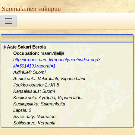
Suomalainen sukupuu
Occupation:
maanviljelijä
http://kronos.narc.fi/menehtyneet/index.php?
id=501419&raportti=1
Äidinkieli: Suomi
Asuinkunta: Vehkalahti, Viipurin lääni
Joukko-osasto: 2./JR 5
Kansalaisuus: Suomi
Kuolinkunta: Äyräpää, Viipurin lääni
Kuolinpaikka: Salmenkaita
Lapsia: 0
Siviilisääty: Naimaton
Sotilasarvo: Kersantti