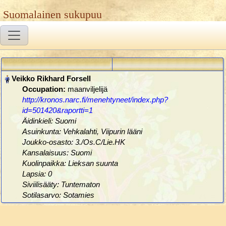
Suomalainen sukupuu
Occupation:
maanviljelijä
http://kronos.narc.fi/menehtyneet/index.php?
id=501420&raportti=1
Äidinkieli: Suomi
Asuinkunta: Vehkalahti, Viipurin lääni
Joukko-osasto: 3./Os.C/Lie.HK
Kansalaisuus: Suomi
Kuolinpaikka: Lieksan suunta
Lapsia: 0
Siviilisääty: Tuntematon
Sotilasarvo: Sotamies