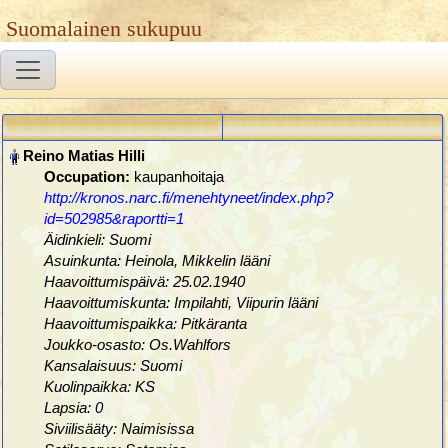
Suomalainen sukupuu
Occupation:
kaupanhoitaja
http://kronos.narc.fi/menehtyneet/index.php?
id=502985&raportti=1
Äidinkieli: Suomi
Asuinkunta: Heinola, Mikkelin lääni
Haavoittumispäivä: 25.02.1940
Haavoittumiskunta: Impilahti, Viipurin lääni
Haavoittumispaikka: Pitkäranta
Joukko-osasto: Os.Wahlfors
Kansalaisuus: Suomi
Kuolinpaikka: KS
Lapsia: 0
Siviilisääty: Naimisissa