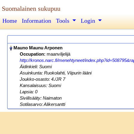
Suomalainen sukupuu
Home
Information
Tools
Login
Occupation:
maanviljelijä
http://kronos.narc.fi/menehtyneet/index.php?id=508795&rap
Äidinkieli: Suomi
Asuinkunta: Ruokolahti, Viipurin lääni
Joukko-osasto: 4./JR 7
Kansalaisuus: Suomi
Lapsia: 0
Siviilisääty: Naimaton
Sotilasarvo: Alikersantti