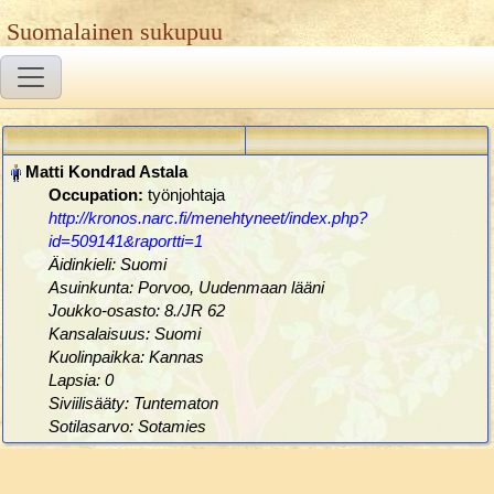
Suomalainen sukupuu
Occupation:
työnjohtaja
http://kronos.narc.fi/menehtyneet/index.php?
id=509141&raportti=1
Äidinkieli: Suomi
Asuinkunta: Porvoo, Uudenmaan lääni
Joukko-osasto: 8./JR 62
Kansalaisuus: Suomi
Kuolinpaikka: Kannas
Lapsia: 0
Siviilisääty: Tuntematon
Sotilasarvo: Sotamies