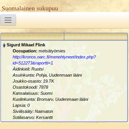
Suomalainen sukupuu
Occupation:
metsätyömies
http://kronos.narc.fi/menehtyneet/index.php?
id=512273&raportti=1
Äidinkieli: Ruotsi
Asuinkunta: Pohja, Uudenmaan lääni
Joukko-osasto: 19.TK
Osastokoodi: 7878
Kansalaisuus: Suomi
Kuolinkunta: Bromarv, Uudenmaan lääni
Lapsia: 0
Siviilisääty: Naimaton
Sotilasarvo: Kersantti