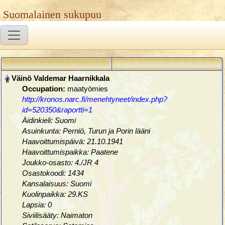
Suomalainen sukupuu
Occupation:
maatyömies
http://kronos.narc.fi/menehtyneet/index.php?
id=520350&raportti=1
Äidinkieli: Suomi
Asuinkunta: Perniö, Turun ja Porin lääni
Haavoittumispäivä: 21.10.1941
Haavoittumispaikka: Paatene
Joukko-osasto: 4./JR 4
Osastokoodi: 1434
Kansalaisuus: Suomi
Kuolinpaikka: 29.KS
Lapsia: 0
Siviilisääty: Naimaton