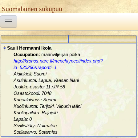
Suomalainen sukupuu
Occupation:
maanviljelijän poika
http://kronos.narc.fi/menehtyneet/index.php?
id=530266&raportti=1
Äidinkieli: Suomi
Asuinkunta: Lapua, Vaasan lääni
Joukko-osasto: 11./JR 58
Osastokoodi: 7048
Kansalaisuus: Suomi
Kuolinkunta: Terijoki, Viipurin lääni
Kuolinpaikka: Rajajoki
Lapsia: 0
Siviilisääty: Naimaton
Sotilasarvo: Sotamies