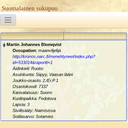
Suomalainen sukupuu
Occupation:
maanviljelijä
http://kronos.narc.fi/menehtyneet/index.php?
id=533014&raportti=1
Äidinkieli: Ruotsi
Asuinkunta: Siipyy, Vaasan lääni
Joukko-osasto: 2./Er.P 1
Osastokoodi: 7337
Kansalaisuus: Suomi
Kuolinpaikka: Fedotova
Lapsia: 3
Siviilisääty: Naimisissa
Sotilasarvo: Sotamies