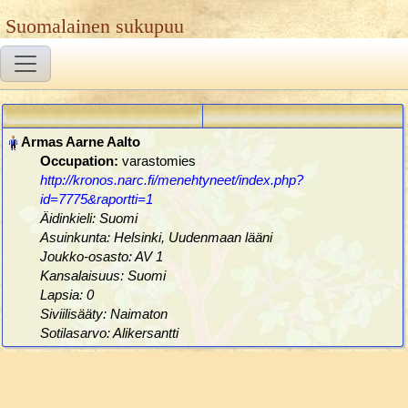
Suomalainen sukupuu
Occupation:
varastomies
http://kronos.narc.fi/menehtyneet/index.php?
id=7775&raportti=1
Äidinkieli: Suomi
Asuinkunta: Helsinki, Uudenmaan lääni
Joukko-osasto: AV 1
Kansalaisuus: Suomi
Lapsia: 0
Siviilisääty: Naimaton
Sotilasarvo: Alikersantti