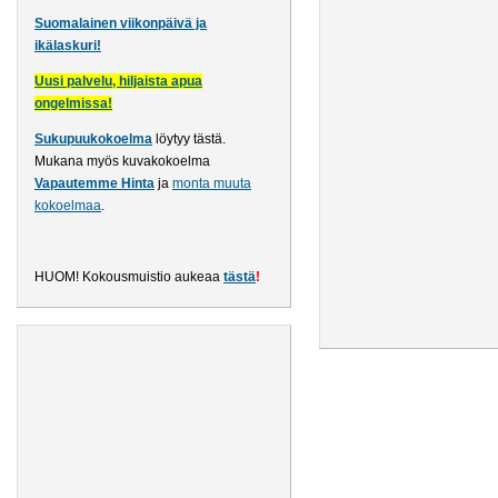
Suomalainen viikonpäivä ja
ikälaskuri!
Uusi palvelu, hiljaista apua
ongelmissa!
Sukupuukokoelma
löytyy tästä
.
Mukana myös kuvakokoelma
Vapautemme Hinta
ja
monta muuta
kokoelmaa
.
HUOM! Kokousmuistio aukeaa
tästä
!