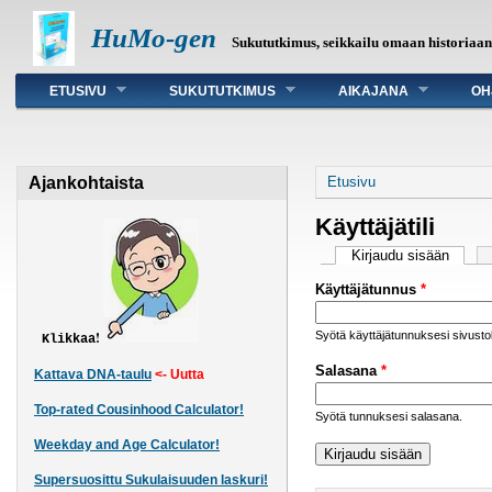
HuMo-gen
Sukututkimus, seikkailu omaan historiaa
Päävalikko
ETUSIVU
SUKUTUTKIMUS
AIKAJANA
OH
Olet täällä
Ajankohtaista
Etusivu
Käyttäjätili
Ensisijaiset väli
Kirjaudu sisään
(aktiiv
Käyttäjätunnus
*
Syötä käyttäjätunnuksesi sivust
!
Klikkaa
Salasana
*
Kattava DNA-taulu
<- Uutta
Top-rated Cousinhood Calculator!
Syötä tunnuksesi salasana.
Weekday and Age Calculator!
Supersuosittu Sukulaisuuden laskuri!