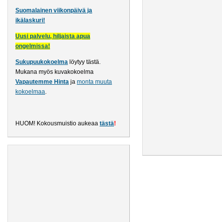
Suomalainen viikonpäivä ja
ikälaskuri!
Uusi palvelu, hiljaista apua
ongelmissa!
Sukupuukokoelma
löytyy tästä
.
Mukana myös kuvakokoelma
Vapautemme Hinta
ja
monta muuta
kokoelmaa
.
HUOM! Kokousmuistio aukeaa
tästä
!