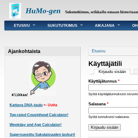
HuMo-gen
Sukututkimus, seikkailu omaan historiaa
Päävalikko
ETUSIVU
SUKUTUTKIMUS
AIKAJANA
OH
Olet täällä
Ajankohtaista
Etusivu
Käyttäjätili
Ensisijaiset väli
Kirjaudu sisään
(aktiiv
Käyttäjätunnus
*
Syötä käyttäjätunnuksesi sivust
!
Klikkaa
Salasana
*
Kattava DNA-taulu
<- Uutta
Top-rated Cousinhood Calculator!
Syötä tunnuksesi salasana.
Weekday and Age Calculator!
Supersuosittu Sukulaisuuden laskuri!