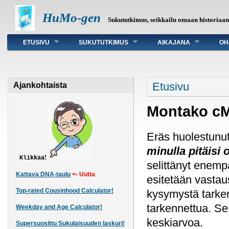
HuMo-gen
Sukututkimus, seikkailu omaan historiaa
Päävalikko
ETUSIVU
SUKUTUTKIMUS
AIKAJANA
OH
Olet täällä
Etusivu
Ajankohtaista
Montako cM
Eräs huolestunut
minulla pitäisi 
!
Klikkaa
selittänyt enemp
Kattava DNA-taulu
<- Uutta
esitetään vastaus
Top-rated Cousinhood Calculator!
kysymystä tarken
tarkennettua. Se 
Weekday and Age Calculator!
keskiarvoa.
Supersuosittu Sukulaisuuden laskuri!