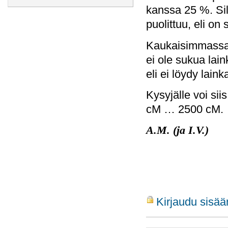
kanssa 25 %. Sil
puolittuu, eli on
Kaukaisimmassa t
ei ole sukua lain
eli ei löydy lain
Kysyjälle voi siis
cM … 2500 cM.
A.M. (ja I.V.)
Kirjaudu sisää