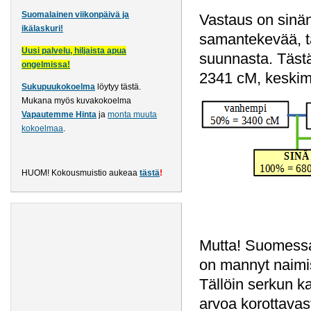
Suomalainen viikonpäivä ja
Vastaus on sinän
ikälaskuri!
samantekevää, ta
Uusi palvelu, hiljaista apua
suunnasta. Täs
ongelmissa!
2341 cM, keskim
Sukupuukokoelma
löytyy tästä
.
Mukana myös kuvakokoelma
Vapautemme Hinta
ja
monta muuta
kokoelmaa
.
HUOM! Kokousmuistio aukeaa
tästä
!
Mutta! Suomessa
on mannyt naimis
Tällöin serkun k
arvoa korottavast