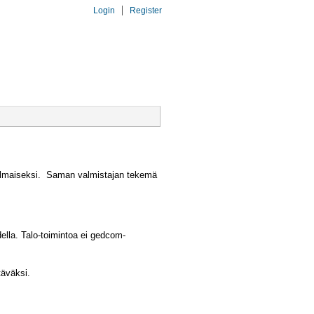
Login
Register
KIT
DNA
YHT.OTTO
 ilmaiseksi. Saman valmistajan tekemä
della. Talo-toimintoa ei gedcom-
täväksi.