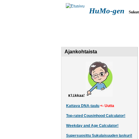
HuMo-gen
Sukut
Päävalikko
ETUSIVU
SUKUTUTKIMUS
Ajankohtaista
!
Klikkaa
Kattava DNA-taulu
<- Uutta
Top-rated Cousinhood Calculator!
Weekday and Age Calculator!
Supersuosittu Sukulaisuuden laskuri!