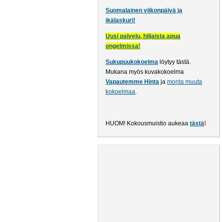
Suomalainen viikonpäivä ja
ikälaskuri!
Uusi palvelu, hiljaista apua
ongelmissa!
Sukupuukokoelma
löytyy tästä
.
Mukana myös kuvakokoelma
Vapautemme Hinta
ja
monta muuta
kokoelmaa
.
HUOM! Kokousmuistio aukeaa
tästä
!