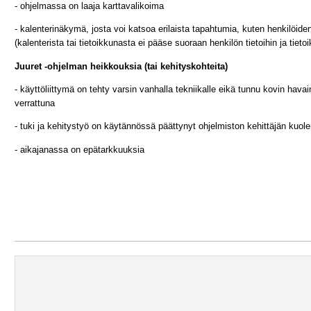
- ohjelmassa on laaja karttavalikoima
- kalenterinäkymä, josta voi katsoa erilaista tapahtumia, kuten henkilöid
(kalenterista tai tietoikkunasta ei pääse suoraan henkilön tietoihin ja tiet
Juuret -ohjelman heikkouksia (tai kehityskohteita)
- käyttöliittymä on tehty varsin vanhalla tekniikalle eikä tunnu kovin hava
verrattuna
- tuki ja kehitystyö on käytännössä päättynyt
ohjelmiston kehittäjän kuo
- aikajanassa on epätarkkuuksia