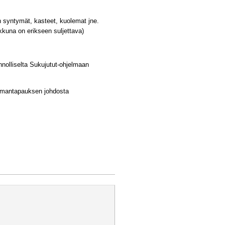
en syntymät, kasteet, kuolemat jne.
oikkuna on erikseen suljettava)
innolliselta Sukujutut-ohjelmaan
lemantapauksen johdosta