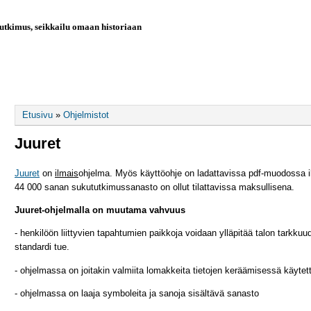
utkimus, seikkailu omaan historiaan
AIKAJANA
OHJELMISTOT
SUKUPUUT
LIN
Olet täällä
Etusivu
»
Ohjelmistot
Juuret
Juuret
on
ilmais
ohjelma. Myös käyttöohje on ladattavissa pdf-muodossa
44 000 sanan sukututkimussanasto on ollut tilattavissa maksullisena.
Juuret-ohjelmalla on muutama vahvuus
- henkilöön liittyvien tapahtumien paikkoja voidaan ylläpitää talon tarkkuu
standardi tue.
- ohjelmassa on joitakin valmiita lomakkeita tietojen keräämisessä käytet
- ohjelmassa on laaja symboleita ja sanoja sisältävä sanasto