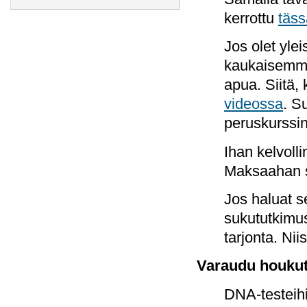
kerrottu
täss
Jos olet ylei
kaukaisemmas
apua. Siitä,
videossa
. S
peruskurssin
Ihan kelvolli
Maksaahan s
Jos haluat se
sukututkimus
tarjonta. Ni
Varaudu houkut
DNA-testeihi