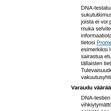
DNA-testatui
sukututkimus
joista ei voi
muka selvite
informaatiota
tietosi
Prome
esimerkiksi 
sairastua et
tällaisten ti
Tulevaisuude
vakuutusyhti
Varaudu väärään
DNA-testien j
vihkiytymättö