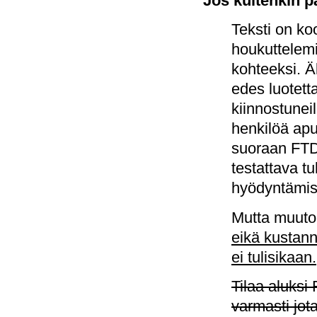
Jos kuitenkin p
Teksti on ko
houkuttelemi
kohteeksi. Ä
edes luotett
kiinnostuneil
henkilöä apun
suoraan FTD
testattava t
hyödyntämise
Mutta muuto
eikä kustann
ei tulisikaan.
Tilaa aluksi 
varmasti jot