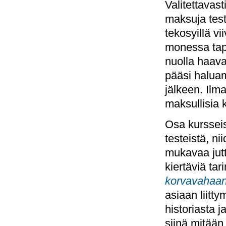
Valitettavas
maksuja testei
tekosyillä vi
monessa tapa
nuolla haava
pääsi halua
jälkeen. Ilma
maksullisia 
Osa kursseis
testeistä, ni
mukavaa jutt
kiertäviä ta
korvavahaa
asiaan liitt
historiasta 
siinä mitään