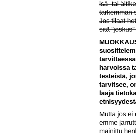
isä- tai äiti
tarkemman se
Jos tilaat he
sitä ”joskus”
MUOKKAUS: 
suosittelem
tarvittaessa
harvoissa ta
testeistä, 
tarvitsee, 
laaja tieto
etnisyydest
Mutta jos ei 
emme jarrutt
mainittu hen