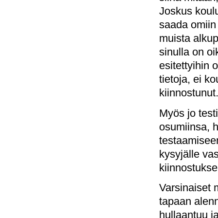
Joskus koulut
saada omiin 
muista alkup
sinulla on o
esitettyihin 
tietoja, ei k
kiinnostunut
Myös jo testi
osumiinsa, h
testaamiseen 
kysyjälle va
kiinnostuks
Varsinaiset 
tapaan alen
hullaantuu j