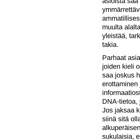
asioista saa 
ymmärrettävä
ammatillises
muulta alalt
yleistää, tar
takia.
Parhaat asia
joiden kieli
saa joskus h
erottaminen
informaatios
DNA-tietoa,
Jos jaksaa k
siinä sitä o
alkuperäisen
sukulaisia, 