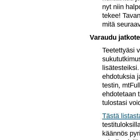
nyt niin halp
tekee! Tava
mitä seuraa
Varaudu jatkote
Teetettyäsi 
sukututkimus
lisätesteiksi
ehdotuksia j
testin, mtFul
ehdotetaan t
tulostasi voi
Tästä listast
testituloksil
käännös pyr