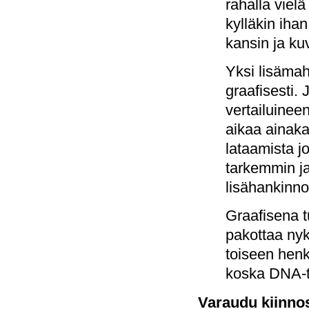
rahalla viel
kylläkin ihan
kansin ja ku
Yksi lisämah
graafisesti
vertailuinee
aikaa ainaka
lataamista j
tarkemmin ja
lisähankinnoi
Graafisena 
pakottaa nyk
toiseen henk
koska DNA-ti
Varaudu kiinnos