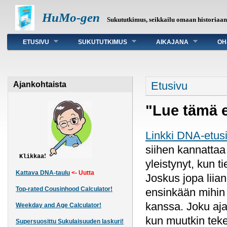
HuMo-gen
Sukututkimus, seikkailu omaan historiaa
Päävalikko
ETUSIVU
SUKUTUTKIMUS
AIKAJANA
OH
Olet täällä
Etusivu
Ajankohtaista
"Lue tämä e
Linkki DNA-etusi
siihen kannattaa
!
Klikkaa
yleistynyt, kun t
Kattava DNA-taulu
<- Uutta
Joskus jopa liian
Top-rated Cousinhood Calculator!
ensinkään mihin 
kanssa. Joku ajat
Weekday and Age Calculator!
kun muutkin tek
Supersuosittu Sukulaisuuden laskuri!