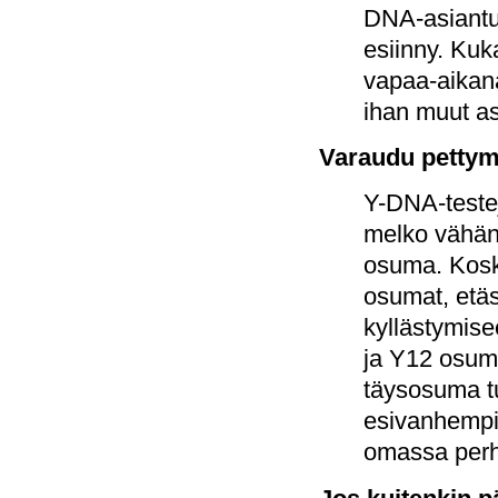
DNA-asiantun
esiinny. Kuka
vapaa-aikana
ihan muut as
Varaudu petty
Y-DNA-testej
melko vähän.
osuma. Koska
osumat, etäs
kyllästymis
ja Y12 osuma
täysosuma tul
esivanhempi 
omassa per