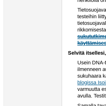
henkilöllä o
Tietosuojav
testeihin lii
tietosuojava
rikkomisesta
sukututkimu
käyttämise
Selvitä itselles
Usein DNA-t
ilmenneen a
sukuhaara ka
blogissa Iso
varmuutta es
avulla. Testi
Samalla taval