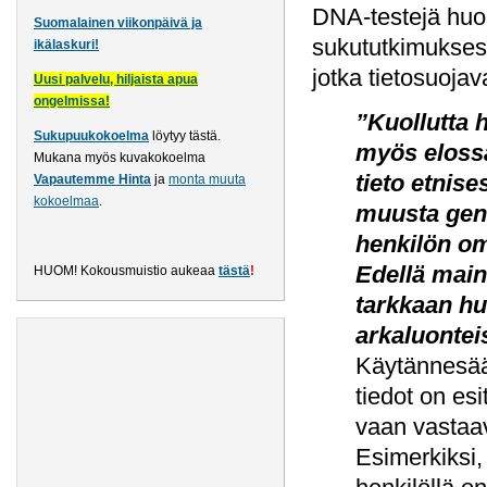
DNA-testejä huom
Suomalainen viikonpäivä ja
sukututkimukses
ikälaskuri!
jotka tietosuojav
Uusi palvelu, hiljaista apua
ongelmissa!
”Kuollutta 
Sukupuukokoelma
löytyy tästä
.
myös elossa
Mukana myös kuvakokoelma
tieto etnise
Vapautemme Hinta
ja
monta muuta
kokoelmaa
.
muusta gene
henkilön om
Edellä main
HUOM! Kokousmuistio aukeaa
tästä
!
tarkkaan hu
arkaluontei
Käytännesään
tiedot on esi
vaan vastaav
Esimerkiksi,